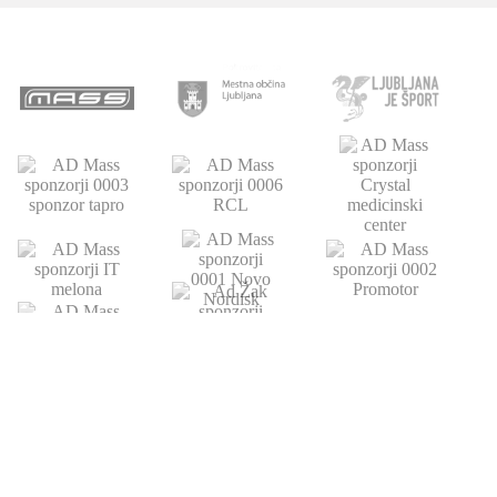
POVEZAVE
ATLETSKA
DRUŠTVO
ŠOLA
Domov
Strokovni partnerji