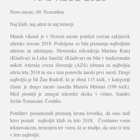
Novo mesto, 09. Novembra
Naj klub, naj atleti in naj trenerji
Minuli vikend je v Novem mestu potekal svečan zaključek
atletske sezone 2018. Podeljena so bila priznanja najboljšim
atletom in atletinjam. Slovenska rekorderja Martina Ratej
(Kladivar) in Luka Janežič (Kladivar) sta bila v tradicionalni
anketi Atletske zveza Slovenije (AZS) izbrana za najboljša
atleta leta 2018 in sta s tem ponovila lanski prvi mesti. Drugi
najboljši je bil Žan Rudolf, ki je zbral 115 točk, v kategoriji
članic je drugo mesto zasedla Maruša Mišmaš (199 točk).
Med pionirji je zmagal rekorder skoka v višino, Sandro
Jeršin Tomassini. Čestitke.
Potrditev posameznih priznanj krona lovorika, da smo tudi
letos postali najboljši klub za leto 2018. Čestitamo vsem
tekmovalcem, trenerjem ter vsem, ki se trudijo, da smo iz leta
v leto najboljši.