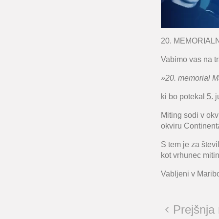
20. MEMORIALN
Vabimo vas na tr
»20. memorial Ma
ki bo potekal
5. 
Miting sodi v ok
okviru Continent
S tem je za štev
kot vrhunec miti
Vabljeni v Maribo
Prejšnja