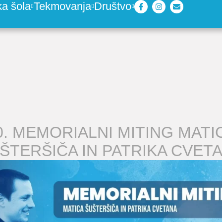
ka šola
Tekmovanja
Društvo
0. MEMORIALNI MITING MATI
ŠTERŠIČA IN PATRIKA CVET