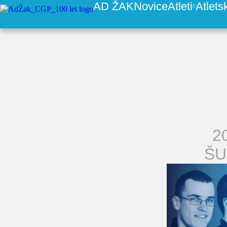
AD ŽAK
Novice
Atleti
Atlets
2
ŠU