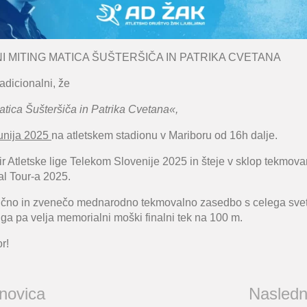
I MITING MATICA ŠUŠTERŠIČA IN PATRIKA CVETANA
adicionalni, že
tica Šušteršiča in Patrika Cvetana«,
junija 2025
na atletskem stadionu v Mariboru od 16h dalje.
vir Atletske lige Telekom Slovenije 2025 in šteje v sklop tekmov
al Tour-a 2025.
ilčno in zvenečo mednarodno tekmovalno zasedbo s celega svet
nga pa velja memorialni moški finalni tek na 100 m.
r!
 novica
Nasledn