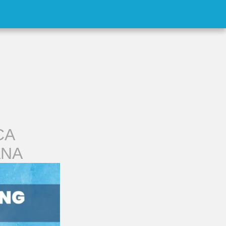
CA
ANA