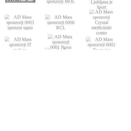
POVEZAVE
ATLETSKA
DRUŠTVO
ŠOLA
Domov
Strokovni partnerji
Novice
Podari del dohodnine
Vpis
Statistika
O nas
Otroški pokal
AZS
Junaki preteklosti
Trenerji
Zgodovina
Člani
U23