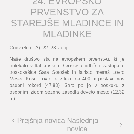
24. EVROPSKO
PRVENSTVO ZA
STAREJŠE MLADINCE IN
MLADINKE
Grosseto (ITA), 22.-23. Julij
Naše društvo sta na evropskem prvenstvu, ki je
potekalo v Italijanskem Grossetu odlično zastopala,
troskokašica Sara Sotošek in štiristo metraš Lovro
Mesec Košir. Lovro je v teku na 400 m postavil nov
osebni rekord (47,83). Sara pa je v troskoku z
osebnim izidom sezone zasedla deveto mesto (12.32
m).
Prejšnja novica
Naslednja
novica