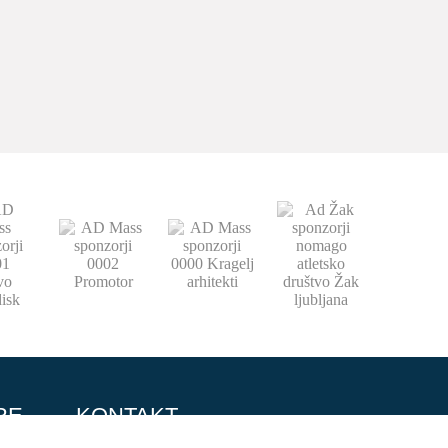
RE
KONTAKT
064 151 584