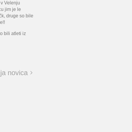
 v Velenju
u jim je le
k, druge so bile
e!!
bili atleti iz
ja novica