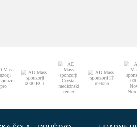
SKA ŠOLA
DRUŠTVO
URADNE U
Strokovni partnerji
OKTOBER - JUNIJ