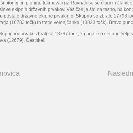
 pionirji in pionirje tekmovali na Ravnah so se člani in članice
slove ekipnih državnih prvakov. Ves čas je šlo na tesno, na konc
so postale državne ekipne prvakinje. Skupno so zbrale 17798 toč
ivarja (16783 točk) in tretje velenjčanke (13823 točk). Bravo punc
kipni podprvaki, zbrali so 13797 točk, zmagali so celjani, tretji so 
va (12679). Čestitke!!
 novica
Nasledn