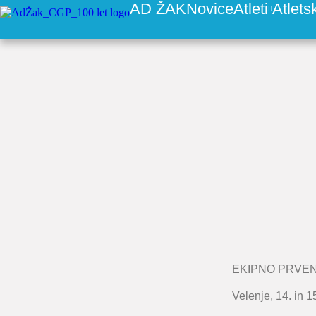
AD ŽAK
Novice
Atleti
Atlets
EKIPNO PRVEN
Velenje, 14. in 