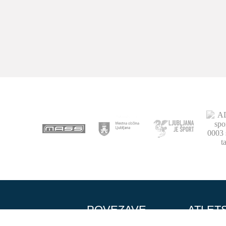
POVEZAVE
ATLET
Domov
Vpis