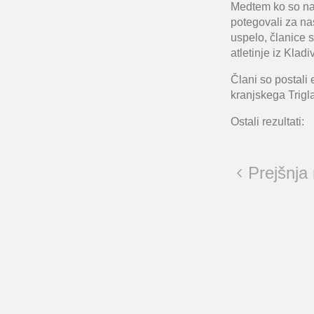
Medtem ko so naši
potegovali za na
uspelo, članice 
atletinje iz Klad
Člani so postali e
kranjskega Trigla
Ostali rezultati:
Prejšnja