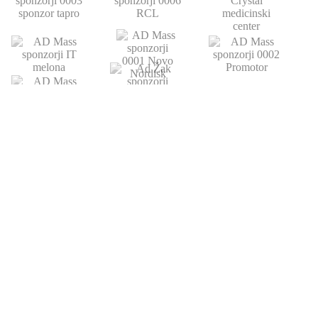
POVEZAVE
ATLETSKA
DRUŠTVO
ŠOLA
Domov
Strokovni partnerji
Novice
Podari del dohodnine
Vpis
Statistika
O nas
Otroški pokal
AZS
Junaki preteklosti
Trenerji
Zgodovina
Člani
U23
U18-U20
URADNE URE
KONTAKT
OKTOBER - JUNIJ
064 151 584
pon-čet 12:00-14:00
info@adzak.si