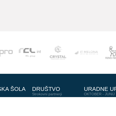
SKA ŠOLA
DRUŠTVO
URADNE U
Strokovni partnerji
OKTOBER - JUNIJ
pon-čet 12:00-14:0
al
Podari del dohodnine
AVGUST - SEPTE
O nas
vsak dan 15:00-15
Junaki preteklosti
BREZ URADNIH U
Zgodovina