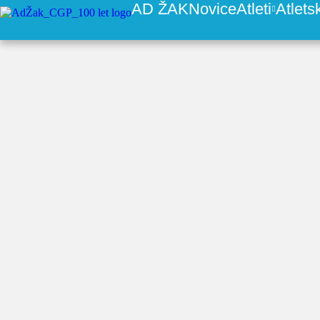
AD ŽAK
Novice
Atleti
Atlets