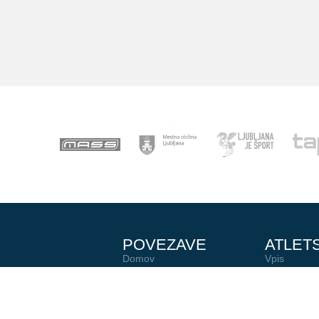
POVEZAVE
ATLET
Domov
Vpis
Novice
Otroški pok
Statistika
Trenerji
AZS
Člani
U23