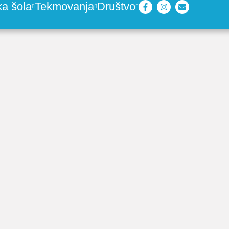
ka šola
Tekmovanja
Društvo