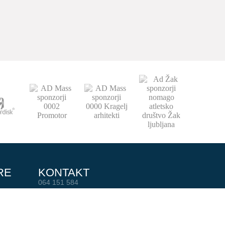
RE
KONTAKT
064 151 584
0
info@adzak.si
MBER
pisarna@adzak.si
:45
AD ŽAK Ljubljana
R
Milčinskega ulica 2