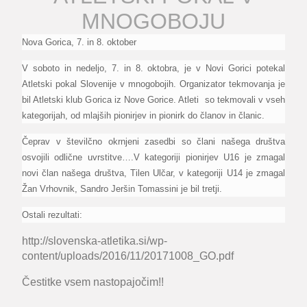
MNOGOBOJU
Nova Gorica, 7. in 8. oktober
V soboto in nedeljo, 7. in 8. oktobra, je v Novi Gorici potekal
Atletski pokal Slovenije v mnogobojih. Organizator tekmovanja je
bil Atletski klub Gorica iz Nove Gorice. Atleti so tekmovali v vseh
kategorijah, od mlajših pionirjev in pionirk do članov in članic.
Čeprav v številčno okrnjeni zasedbi so člani našega društva
osvojili odlične uvrstitve….V kategoriji pionirjev U16 je zmagal
novi član našega društva, Tilen Ulčar, v kategoriji U14 je zmagal
Žan Vrhovnik, Sandro Jeršin Tomassini je bil tretji.
Ostali rezultati:
http://slovenska-atletika.si/wp-
content/uploads/2016/11/20171008_GO.pdf
Čestitke vsem nastopajočim!!