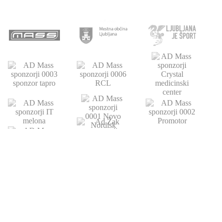
POVEZAVE
ATLETSKA
DRUŠTVO
ŠOLA
Domov
Strokovni partnerji
Novice
Podari del dohodnine
Vpis