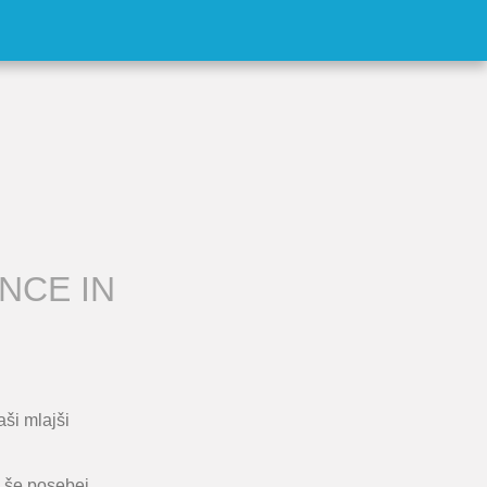
NCE IN
aši mlajši
ja še posebej