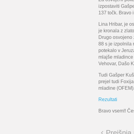
izpostaviti Gašpe
137 točk. Bravo i
Lina Hribar, je o
je kronala z zlat
Drugo osvojeno zl
88 s je izpolnil
potekalo v Jeruz
mlajše mladince 
Vehovar, Dašo Ke
Tudi Gašper Kuša
prejel tudi Foxi
mladine (OFEM). 
Rezultati
Bravo vsem!! Čest
Prejšnja