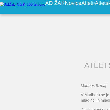
AD ŽAK
Novice
Atleti
Atlets
ATLET
Maribor, 8. maj
V Mariboru se je 
mladinci in mlad
Za osvojeni pokal