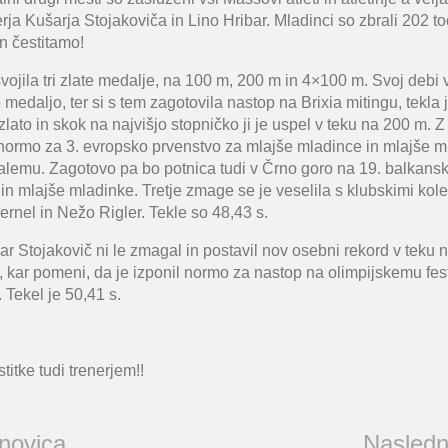
rja Kušarja Stojakoviča in Lino Hribar. Mladinci so zbrali 202 t
n čestitamo!
svojila tri zlate medalje, na 100 m, 200 m in 4×100 m. Svoj debi
o medaljo, ter si s tem zagotovila nastop na Brixia mitingu, tekla j
ato in skok na najvišjo stopničko ji je uspel v teku na 200 m. Z
a normo za 3. evropsko prvenstvo za mlajše mladince in mlajše m
alemu. Zagotovo pa bo potnica tudi v Črno goro na 19. balkans
in mlajše mladinke. Tretje zmage se je veselila s klubskimi ko
rnel in Nežo Rigler. Tekle so 48,43 s.
r Stojakovič ni le zmagal in postavil nov osebni rekord v teku
ja, kar pomeni, da je izponil normo za nastop na olimpijskemu fe
Tekel je 50,41 s.
itke tudi trenerjem!!
 novica
Nasledn