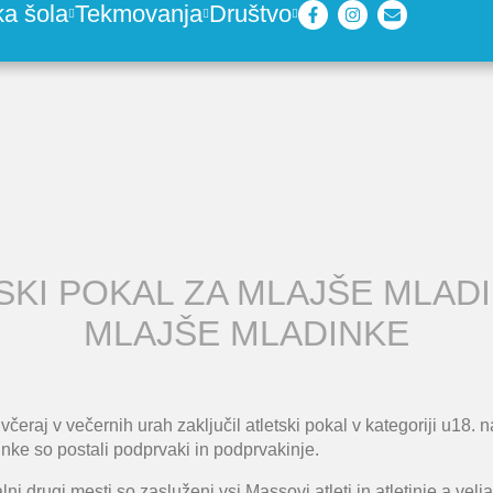
ka šola
Tekmovanja
Društvo
SKI POKAL ZA MLAJŠE MLADI
MLAJŠE MLADINKE
včeraj v večernih urah zaključil atletski pokal v kategoriji u18. n
inke so postali podprvaki in podprvakinje.
ni drugi mesti so zasluženi vsi Massovi atleti in atletinje a vel