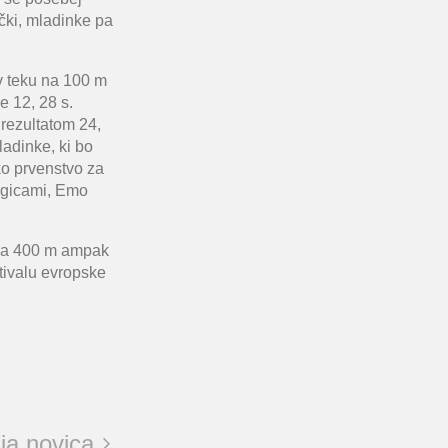
očki, mladinke pa
 v teku na 100 m
e 12, 28 s.
 rezultatom 24,
ladinke, ki bo
ko prvenstvo za
legicami, Emo
 na 400 m ampak
stivalu evropske
ja novica