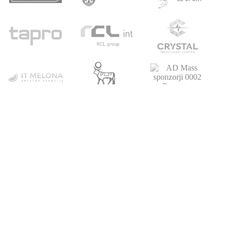
POVEZAVE
ATLETSKA
DRUŠTVO
ŠOLA
Domov
Strokovni partnerji
Novice
Podari del dohodnine
Vpis
Statistika
O nas
Otroški pokal
AZS
Junaki preteklosti
Trenerji
Zgodovina
Člani