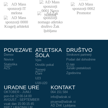
POVEZAVE
ATLETSKA
DRUŠTVO
ŠOLA
Domov
Strokovni partnerji
Novice
Podari del dohodnine
Vpis
Statistika
O nas
Otroški pokal
AZS
Junaki preteklosti
Trenerji
Zgodovina
Člani
U23
U18-U20
URADNE URE
KONTAKT
OKTOBER - JUNIJ
064 151 584
pon-čet 12:00-14:00
info@adzak.si
AVGUST - SEPTEMBER
pisarna@adzak.si
vsak dan 15:00-15:45
AD ŽAK Ljubljana
BREZ URADNIH UR