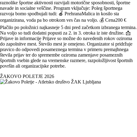
raznolike športne aktivnosti razvijali motorične sposobnosti, športne
navade in socialne veščine. Program vključuje: Poleg športnega
razvoja bomo spodbujali tudi: 🍎 PrehranaMalica in kosilo sta
organizirana, voda pa bo otrokom ves čas na voljo. 💰 Cena200 €
Plačilo po položnici najkasneje 5 dni pred začetkom izbranega termina.
Na voljo so tudi dodatni popusti za 2. in 3. otroka iz iste družine. 📩
Prijave in informacije Prijave so možne do navedenih rokov oziroma
do zapolnitve mest. Število mest je omejeno. Organizator si pridržuje
pravico do odpovedi posameznega termina v primeru premajhnega
števila prijav ter do spremembe oziroma zamenjave posameznih
športnih vsebin glede na vremenske razmere, razpoložljivost športnih
površin ali organizacijske potrebe.
ŽAKOVO POLETJE 2026