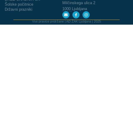
Milčinskega ulica 2
Šolske počitnice
1000 Ljubljana
Državni prazniki
Vse pravice pridržane | AD ŽAK Ljubljana | 2025