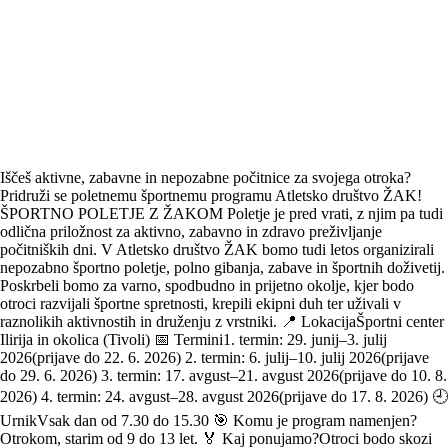
Iščeš aktivne, zabavne in nepozabne počitnice za svojega otroka?
Pridruži se poletnemu športnemu programu Atletsko društvo ŽAK!
ŠPORTNO POLETJE Z ŽAKOM Poletje je pred vrati, z njim pa tudi
odlična priložnost za aktivno, zabavno in zdravo preživljanje
počitniških dni. V Atletsko društvo ŽAK bomo tudi letos organizirali
nepozabno športno poletje, polno gibanja, zabave in športnih doživetij.
Poskrbeli bomo za varno, spodbudno in prijetno okolje, kjer bodo
otroci razvijali športne spretnosti, krepili ekipni duh ter uživali v
raznolikih aktivnostih in druženju z vrstniki. 📍 LokacijaŠportni center
Ilirija in okolica (Tivoli) 📅 Termini1. termin: 29. junij–3. julij
2026(prijave do 22. 6. 2026) 2. termin: 6. julij–10. julij 2026(prijave
do 29. 6. 2026) 3. termin: 17. avgust–21. avgust 2026(prijave do 10. 8.
2026) 4. termin: 24. avgust–28. avgust 2026(prijave do 17. 8. 2026) 🕘
UrnikVsak dan od 7.30 do 15.30 🎯 Komu je program namenjen?
Otrokom, starim od 9 do 13 let. 🏅 Kaj ponujamo?Otroci bodo skozi