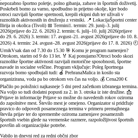
nepozabno športno poletje, polno gibanja, zabave in športnih doživetij.
Poskrbeli bomo za varno, spodbudno in prijetno okolje, kjer bodo
otroci razvijali športne spretnosti, krepili ekipni duh ter uživali v
raznolikih aktivnostih in druženju z vrstniki. 📍 LokacijaŠportni center
Ilirija in okolica (Tivoli) 📅 Termini1. termin: 29. junij–3. julij
2026(prijave do 22. 6. 2026) 2. termin: 6. julij–10. julij 2026(prijave
do 29. 6. 2026) 3. termin: 17. avgust–21. avgust 2026(prijave do 10. 8.
2026) 4. termin: 24. avgust–28. avgust 2026(prijave do 17. 8. 2026) 🕘
UrnikVsak dan od 7.30 do 15.30 🎯 Komu je program namenjen?
Otrokom, starim od 9 do 13 let. 🏅 Kaj ponujamo?Otroci bodo skozi
raznolike športne aktivnosti razvijali motorične sposobnosti, športne
navade in socialne veščine. Program vključuje: Poleg športnega
razvoja bomo spodbujali tudi: 🍎 PrehranaMalica in kosilo sta
organizirana, voda pa bo otrokom ves čas na voljo. 💰 Cena200 €
Plačilo po položnici najkasneje 5 dni pred začetkom izbranega termina.
Na voljo so tudi dodatni popusti za 2. in 3. otroka iz iste družine. 📩
Prijave in informacije Prijave so možne do navedenih rokov oziroma
do zapolnitve mest. Število mest je omejeno. Organizator si pridržuje
pravico do odpovedi posameznega termina v primeru premajhnega
števila prijav ter do spremembe oziroma zamenjave posameznih
športnih vsebin glede na vremenske razmere, razpoložljivost športnih
površin ali organizacijske potrebe.
Vabilo in dnevni red za redni občni zbor