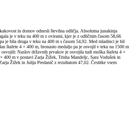
 kakovost in domov odnesli številna odličja. Absolutna junakinja
magala je v teku na 400 m z ovirami, kjer je z odličnim časom 58,66
pa je bila druga v teku na 400 m s časom 54,92. Med mladinci je bil
lan štafete 4 × 400 m, bronasto medaljo pa je osvojil v teku na 1500 m
o osvojili: Naslov državnih prvakov je osvojila tudi moška štafeta 4 ×
 4 × 400 m v postavi Zarja Žižek, Trisha Mandeljc, Sara Vodušek in
Zarja Žižek in Julija Predanič z rezultatom 47,02. Čestitke vsem