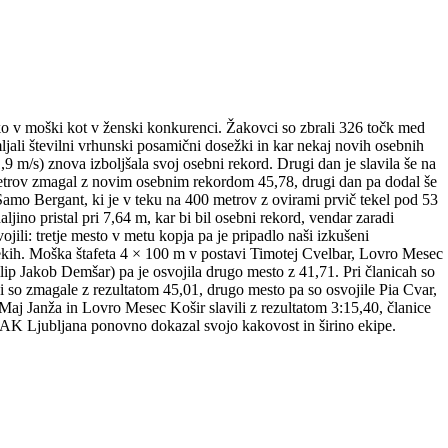
o v moški kot v ženski konkurenci. Žakovci so zbrali 326 točk med
ljali številni vrhunski posamični dosežki in kar nekaj novih osebnih
9 m/s) znova izboljšala svoj osebni rekord. Drugi dan je slavila še na
metrov zmagal z novim osebnim rekordom 45,78, drugi dan pa dodal še
amo Bergant, ki je v teku na 400 metrov z ovirami prvič tekel pod 53
ljino pristal pri 7,64 m, kar bi bil osebni rekord, vendar zaradi
ili: tretje mesto v metu kopja pa je pripadlo naši izkušeni
tekih. Moška štafeta 4 × 100 m v postavi Timotej Cvelbar, Lovro Mesec
ip Jakob Demšar) pa je osvojila drugo mesto z 41,71. Pri članicah so
 so zmagale z rezultatom 45,01, drugo mesto pa so osvojile Pia Cvar,
aj Janža in Lovro Mesec Košir slavili z rezultatom 3:15,40, članice
 ŽAK Ljubljana ponovno dokazal svojo kakovost in širino ekipe.