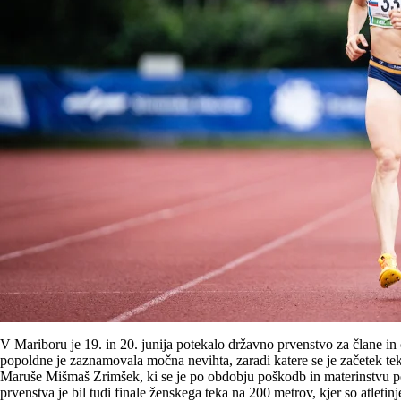
V Mariboru je 19. in 20. junija potekalo državno prvenstvo za člane in 
popoldne je zaznamovala močna nevihta, zaradi katere se je začetek tek
Maruše Mišmaš Zrimšek, ki se je po obdobju poškodb in materinstvu po
prvenstva je bil tudi finale ženskega teka na 200 metrov, kjer so atlet