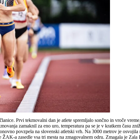
članice. Prvi tekmovalni dan je atlete spremljalo sončno in vroče vreme,
movanja zamaknil za eno uro, temperatura pa se je v kratkem času znižal
novno povzpela na slovenski atletski vrh. Na 3000 metrov je osvojila
inje ŽAK-a zasedle vsa tri mesta na zmagovalnem odru. Zmagala je Zala Is