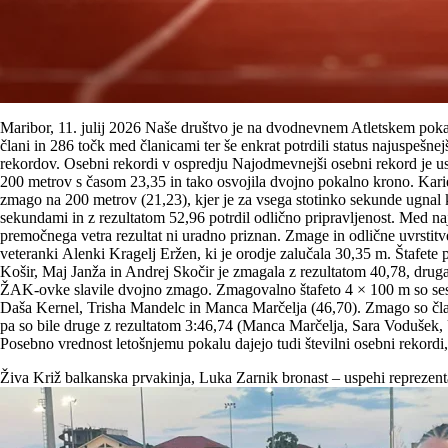
Maribor, 11. julij 2026 Naše društvo je na dvodnevnem Atletskem poka
člani in 286 točk med članicami ter še enkrat potrdili status najuspešn
rekordov. Osebni rekordi v ospredju Najodmevnejši osebni rekord je uspe
200 metrov s časom 23,35 in tako osvojila dvojno pokalno krono. Kari
zmago na 200 metrov (21,23), kjer je za vsega stotinko sekunde ugnal 
sekundami in z rezultatom 52,96 potrdil odlično pripravljenost. Med najb
premočnega vetra rezultat ni uradno priznan. Zmage in odlične uvrstitve
veteranki Alenki Kragelj Eržen, ki je orodje zalučala 30,35 m. Štafet
Košir, Maj Janža in Andrej Skočir je zmagala z rezultatom 40,78, drug
ŽAK-ovke slavile dvojno zmago. Zmagovalno štafeto 4 × 100 m so sestav
Daša Kernel, Trisha Mandelc in Manca Marčelja (46,70). Zmago so člani
pa so bile druge z rezultatom 3:46,74 (Manca Marčelja, Sara Vodušek, 
Posebno vrednost letošnjemu pokalu dajejo tudi številni osebni rekord
Živa Križ balkanska prvakinja, Luka Zarnik bronast – uspehi reprez