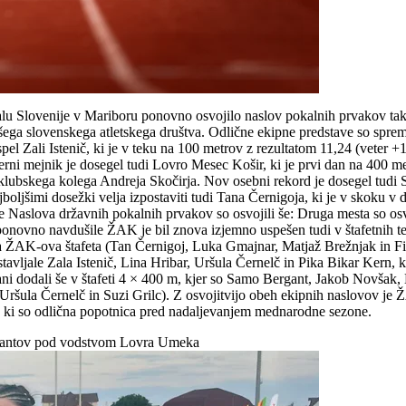
lu Slovenije v Mariboru ponovno osvojilo naslov pokalnih prvakov tak
ejšega slovenskega atletskega društva. Odlične ekipne predstave so sprem
l Zali Istenič, ki je v teku na 100 metrov z rezultatom 11,24 (veter +1,
erni mejnik je dosegel tudi Lovro Mesec Košir, ki je prvi dan na 400 
klubskega kolega Andreja Skočirja. Nov osebni rekord je dosegel tudi S
oljšimi dosežki velja izpostaviti tudi Tana Černigoja, ki je v skoku v da
 Naslova državnih pokalnih prvakov so osvojili še: Druga mesta so osvoj
e ponovno navdušile ŽAK je bil znova izjemno uspešen tudi v štafetnih 
a ŽAK-ova štafeta (Tan Černigoj, Luka Gmajnar, Matjaž Brežnjak in Fil
ljale Zala Istenič, Lina Hribar, Uršula Černelč in Pika Bikar Kern, ki
 dodali še v štafeti 4 × 400 m, kjer so Samo Bergant, Jakob Novšak, M
Uršula Černelč in Suzi Grilc). Z osvojitvijo obeh ekipnih naslovov je
i, ki so odlična popotnica pred nadaljevanjem mednarodne sezone.
entantov pod vodstvom Lovra Umeka