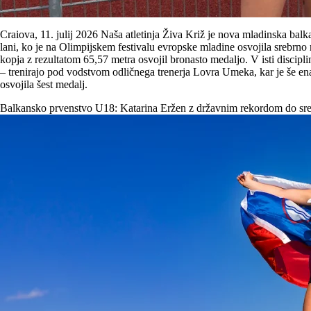
Craiova, 11. julij 2026 Naša atletinja Živa Križ je nova mladinska ba
lani, ko je na Olimpijskem festivalu evropske mladine osvojila srebrno 
kopja z rezultatom 65,57 metra osvojil bronasto medaljo. V isti discipl
– trenirajo pod vodstvom odličnega trenerja Lovra Umeka, kar je še ena
osvojila šest medalj.
Balkansko prvenstvo U18: Katarina Eržen z državnim rekordom do sre