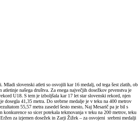
ladi slovenski atleti so osvojili kar 16 medalj, od tega šest zlatih, ob
in atletinje našega društva. Za enega največjih dosežkov prvenstva je
kord U18. S tem je izboljšala kar 17 let star slovenski rekord, njen
 je dosegla 41,35 metra. Do srebrne medalje je v teku na 400 metrov
ezultatom 55,57 metra zasedel šesto mesto, Naj Mesarič pa je bil s
en konkurence so sicer potekala tekmovanja v teku na 200 metrov, teku
Eržen za izjemen dosežek in Zarji Žižek – za osvojeni srebrni medalji