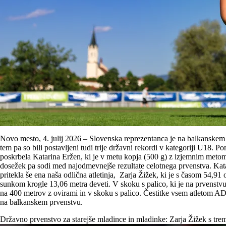
Novo mesto, 4. julij 2026 – Slovenska reprezentanca je na balkanskem pr
tem pa so bili postavljeni tudi trije državni rekordi v kategoriji U18. 
poskrbela Katarina Eržen, ki je v metu kopja (500 g) z izjemnim metom 
dosežek pa sodi med najodmevnejše rezultate celotnega prvenstva. Kata
pritekla še ena naša odlična atletinja, Zarja Žižek, ki je s časom 54,9
sunkom krogle 13,06 metra deveti. V skoku s palico, ki je na prvenstv
na 400 metrov z ovirami in v skoku s palico. Čestitke vsem atletom AD
na balkanskem prvenstvu.
Državno prvenstvo za starejše mladince in mladinke: Zarja Žižek s trem