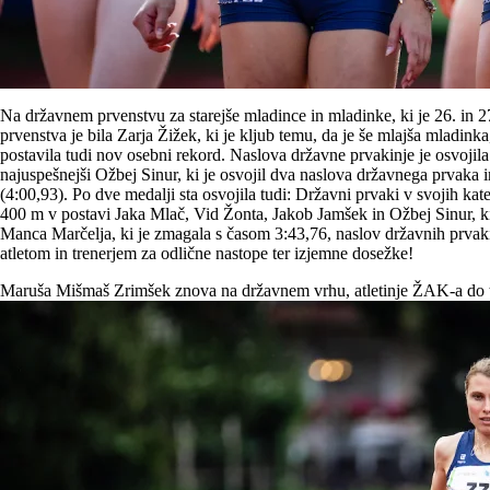
Na državnem prvenstvu za starejše mladince in mladinke, ki je 26. in 27
prvenstva je bila Zarja Žižek, ki je kljub temu, da je še mlajša mladin
postavila tudi nov osebni rekord. Naslova državne prvakinje je osvojil
najuspešnejši Ožbej Sinur, ki je osvojil dva naslova državnega prvaka 
(4:00,93). Po dve medalji sta osvojila tudi: Državni prvaki v svojih kate
400 m v postavi Jaka Mlač, Vid Žonta, Jakob Jamšek in Ožbej Sinur, ki j
Manca Marčelja, ki je zmagala s časom 3:43,76, naslov državnih prvakinj
atletom in trenerjem za odlične nastope ter izjemne dosežke!
Maruša Mišmaš Zrimšek znova na državnem vrhu, atletinje ŽAK-a do 