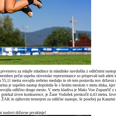
venstvu za mlajše mladince in mladinke navdušila z odličnimi nastopi. M
Pomemben pečat uspehu slovenske reprezentance so prispevali tudi atleti 
55,11 metra osvojila srebrno medaljo in ob tem postavila nov državni re
rina je uspešen nastop dopolnila še s šestim mestom v metu diska, kjer
1 osvojila odlično drugo mesto. V metu kladiva je Maks Von Zupančič z r
u potekal izven konkurence, je Žane Vodušek preskočil 4,43 metra. Izv
 ŽAK in njihovim trenerjem za odlične nastope, še posebej pa Katarini 
i naslovi državne prvakinje!