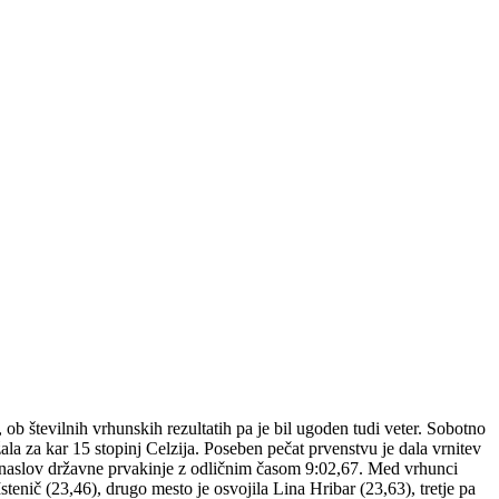
 ob številnih vrhunskih rezultatih pa je bil ugoden tudi veter. Sobotno
a za kar 15 stopinj Celzija. Poseben pečat prvenstvu je dala vrnitev
 naslov državne prvakinje z odličnim časom 9:02,67. Med vrhunci
tenič (23,46), drugo mesto je osvojila Lina Hribar (23,63), tretje pa