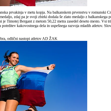
lkanska prvakinja v metu kopja. Na balkanskem prvenstvu v romunski Cra
medaljo, zdaj pa je svoji zbirki dodala še zlato medaljo z balkanskega 
ini je Timotej Bergant z metom 50,22 metra zasedel deseto mesto. Vsi tr
 potrditev kakovostnega dela in uspešnega razvoja mladih atletov. Slov
bra, odlični nastopi atletov AD ŽAK