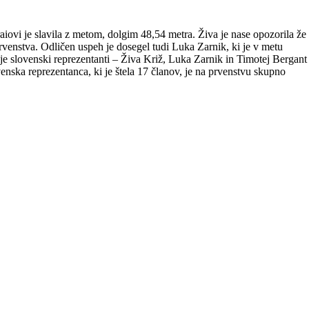
iovi je slavila z metom, dolgim 48,54 metra. Živa je nase opozorila že
prvenstva. Odličen uspeh je dosegel tudi Luka Zarnik, ki je v metu
ije slovenski reprezentanti – Živa Križ, Luka Zarnik in Timotej Bergant
enska reprezentanca, ki je štela 17 članov, je na prvenstvu skupno