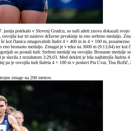
. junija potekalo v Slovenj Gradcu, so naši atleti znova dokazali svojo
ka, osvojila kar tri naslove državne prvakinje in eno srebrno medaljo. Z
a še kot članica zmagovalnih štafet 4 × 400 m in 4 × 100 m, posamezno 
in eno bronasto medaljo. Zmagal je v teku na 3000 m (9:13,84) ter kot č
gorijah so postali tudi: Srebrni medalji sta osvojila: Bronaste medalje s
e slavila z rezultatom 3:29,03. Med dekleti je bila najhitrejša štafeta
 pa je osvojila tudi štafeta 4 × 100 m v postavi Pia Cvar, Tisa Božič, 
trojne zmage na 200 metrov.