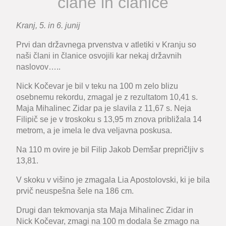
člane in članice
Kranj, 5. in 6. junij
Prvi dan državnega prvenstva v atletiki v Kranju so
naši člani in članice osvojili kar nekaj državnih
naslovov…..
Nick Kočevar je bil v teku na 100 m zelo blizu
osebnemu rekordu, zmagal je z rezultatom 10,41 s.
Maja Mihalinec Zidar pa je slavila z 11,67 s. Neja
Filipič se je v troskoku s 13,95 m znova približala 14
metrom, a je imela le dva veljavna poskusa.
Na 110 m
ovire je bil Filip Jakob Demšar prepričljiv s
13,81.
V skoku v višino je zmagala Lia Apostolovski, ki je bila
prvič neuspešna šele na 186 cm.
Drugi dan tekmovanja sta Maja Mihalinec Zidar in
Nick Kočevar, zmagi na 100 m dodala še zmago na