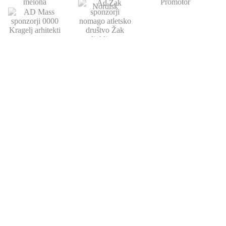
POVEZAVE
ATLETSKA
DRUŠTVO
ŠOLA
Domov
Strokovni partnerji
Novice
Podari del dohodnine
Vpis
Statistika
O nas
Otroški pokal
AZS
Junaki preteklosti
Trenerji
Zgodovina
Člani
U23
U18-U20
URADNE URE
KONTAKT
OKTOBER - JUNIJ
064 151 584
pon-čet 12:00-14:00
info@adzak.si
AVGUST - SEPTEMBER
pisarna@adzak.si
vsak dan 15:00-15:45
AD ŽAK Ljubljana
BREZ URADNIH UR
Milčinskega ulica 2
Šolske počitnice
1000 Ljubljana
Državni prazniki