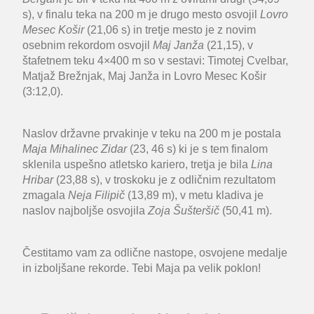
s), v finalu teka na 200 m je drugo mesto osvojil
Lovro
Mesec Košir
(21,06 s) in tretje mesto je z novim
osebnim rekordom osvojil
Maj Janža
(21,15), v
štafetnem teku 4×400 m so v sestavi: Timotej Cvelbar,
Matjaž Brežnjak, Maj Janža in Lovro Mesec Košir
(3:12,0).
Naslov državne prvakinje v teku na 200 m je postala
Maja Mihalinec Zidar
(23, 46 s) ki je s tem finalom
sklenila uspešno atletsko kariero, tretja je bila
Lina
Hribar
(23,88 s), v troskoku je z odličnim rezultatom
zmagala
Neja Filipič
(13,89 m), v metu kladiva je
naslov najboljše osvojila
Zoja Šušteršič
(50,41 m).
Čestitamo vam za odlične nastope, osvojene medalje
in izboljšane rekorde. Tebi Maja pa velik poklon!