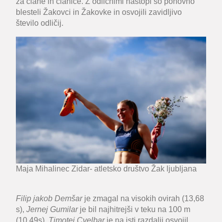
za člane in članice. Z odličnimi nastopi so ponovno
blesteli Žakovci in Žakovke in osvojili zavidljivo
število odličij.
Maja Mihalinec Zidar- atletsko društvo Žak ljubljana
Filip jakob Demšar
je zmagal na visokih ovirah (13,68
s),
Jernej Gumilar
je bil najhitrejši v teku na 100 m
(10,49s),
Timotej Cvelbar
je na isti razdalji osvojil