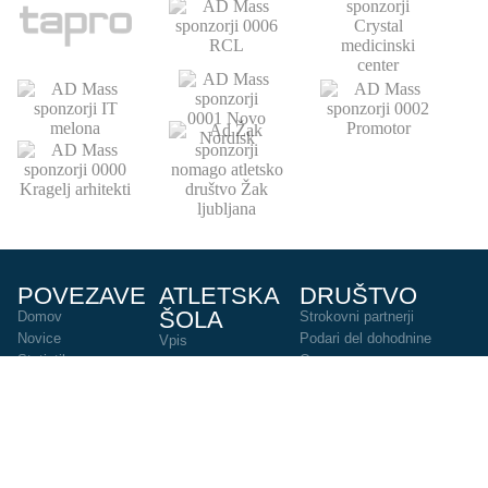
POVEZAVE
ATLETSKA
DRUŠTVO
ŠOLA
Domov
Strokovni partnerji
Novice
Podari del dohodnine
Vpis
Statistika
O nas
Otroški pokal
AZS
Junaki preteklosti
Trenerji
Zgodovina
Člani
U23
U18-U20
URADNE URE
KONTAKT
OKTOBER - JUNIJ
064 151 584