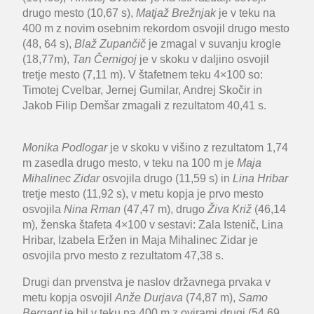
drugo mesto (10,67 s),
Matjaž Brežnjak
je v teku na
400 m z novim osebnim rekordom osvojil drugo mesto
(48, 64 s),
Blaž Zupančič
je zmagal v suvanju krogle
(18,77m),
Tan Černigoj
je v skoku v daljino osvojil
tretje mesto (7,11 m). V štafetnem teku 4×100 so:
Timotej Cvelbar, Jernej Gumilar, Andrej Skočir in
Jakob Filip Demšar zmagali z rezultatom 40,41 s.
Monika Podlogar
je v skoku v višino z rezultatom 1,74
m zasedla drugo mesto, v teku na 100 m je
Maja
Mihalinec Zidar
osvojila drugo (11,59 s) in
Lina Hribar
tretje mesto (11,92 s), v metu kopja je prvo mesto
osvojila
Nina Rman
(47,47 m), drugo
Živa Križ
(46,14
m), ženska štafeta 4×100 v sestavi: Zala Istenič, Lina
Hribar, Izabela Eržen in Maja Mihalinec Zidar je
osvojila prvo mesto z rezultatom 47,38 s.
Drugi dan prvenstva je naslov državnega prvaka v
metu kopja osvojil
Anže Durjava
(74,87 m),
Samo
Bergant
je bil v teku na 400 m z ovirami drugi (54,69