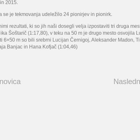
 in 2015.
 se je tekmovanja udeležilo 24 pionirjev in pionirk.
mi rezultati, ki so jih naši dosegli velja izpostaviti tri druga me
ika Šoštarič (1:17,80), v teku na 50 m je drugo mesto osvojila L
eti 6×50 m so bili srebrni Lucijan Černigoj, Aleksander Madon, T
aja Banjac in Hana Kofjač (1:04,46)
 novica
Nasledn