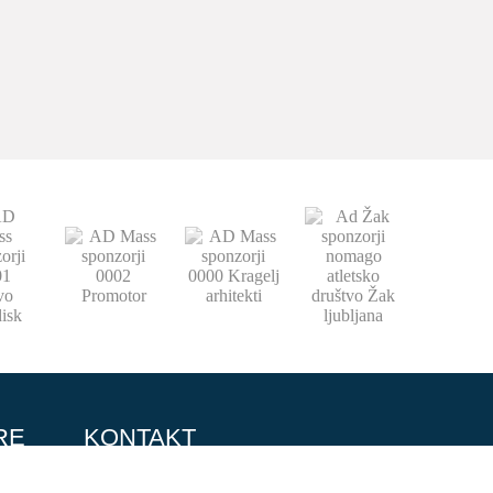
RE
KONTAKT
064 151 584
0
info@adzak.si