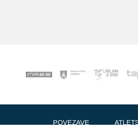
POVEZAVE
ATLET
Domov
Vpis
Novice
Otroški pok