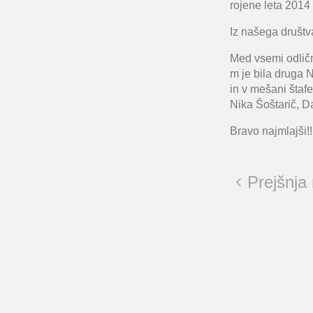
rojene leta 2014
Iz našega društva
Med vsemi odlični
m je bila druga N
in v mešani štaf
Nika Šoštarič, D
Bravo najmlajši!!
Prejšnja