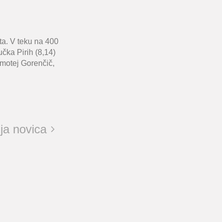
sta. V teku na 400
učka Pirih (8,14)
imotej Gorenčič,
ja novica