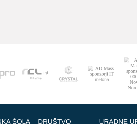
SKA ŠOLA
DRUŠTVO
URADNE U
Strokovni partnerji
OKTOBER - JUNIJ
pon-čet 12:00-14:0
al
Podari del dohodnine