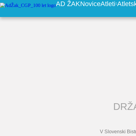
AD ŽAK
Novice
Atleti
Atlets
DRŽ
V Slovenski Bistr