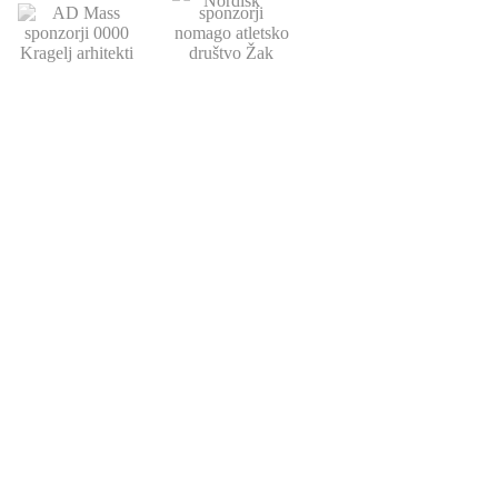
POVEZAVE
ATLETSKA
DRUŠTVO
ŠOLA
Domov
Strokovni partnerji
Novice
Podari del dohodnine
Vpis
Statistika
O nas
Otroški pokal
AZS
Junaki preteklosti
Trenerji
Zgodovina
Člani
U23
U18-U20
URADNE URE
KONTAKT
OKTOBER - JUNIJ
064 151 584
pon-čet 12:00-14:00
info@adzak.si
AVGUST - SEPTEMBER
pisarna@adzak.si
vsak dan 15:00-15:45
AD ŽAK Ljubljana
BREZ URADNIH UR
Milčinskega ulica 2
Šolske počitnice
1000 Ljubljana
Državni prazniki