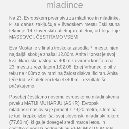
mladince
Na 23. Evropskem prvenstvu za mladince in mladinke,
ki se danes zaključuje v švedskem mestu Eskilstuna
tekmuje 14 slovenskih atletinj in atletov, od tega trije
MASSOVCI. ČESTITAMO VSEM!
Eva Mustar
je v finalu troskoka zasedla
7. mesto
, njen
najdaljši skok je znašal
12,80m
.
Anita Horvat
je svoj
kvalifikacijski nastop na 400m z ovirami končala na
23. mestu
z rezultatom
1:02,08
.
Enej Vrhunec
je bil v
teku na 400m z ovirami na žalost diskvalificiran. Anita
teče tudi v štafetnem teku 4x400m…rezultate še
pričakujemo.
Posebej čestitamo novemu evropskemu mladins
kemu
prvaku MATIJI MUHARJU
(ASKR). Evropski
mladinski naslov si je priboril z
79,20 metra
, s tem pa
je tudi krepko izboljšal svoj slovenski mladinski rekord
(77,60 m), ki ga je dosegel sredi marca letos. In
čestitke evropski podprvakinji
VERONIKI DOMJAN