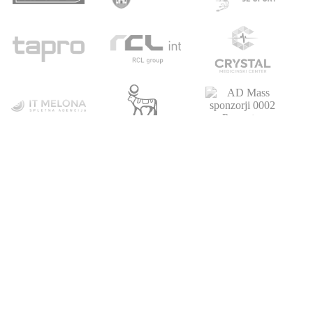
POVEZAVE
ATLETSKA
DRUŠTVO
ŠOLA
Domov
Strokovni partnerji
Novice
Podari del dohodnine
Vpis
Statistika
O nas
Otroški pokal
AZS
Junaki preteklosti
Trenerji
Zgodovina
Člani