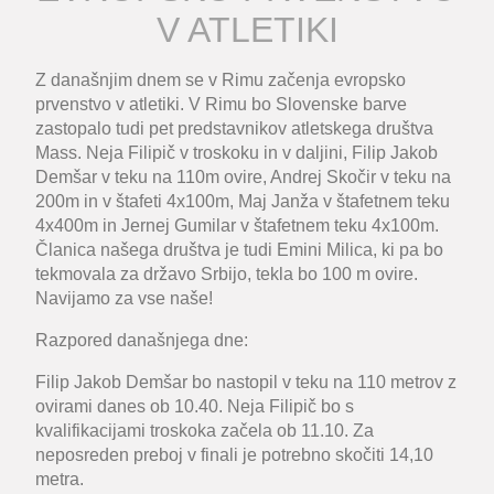
V ATLETIKI
Z današnjim dnem se v Rimu začenja evropsko
prvenstvo v atletiki. V Rimu bo Slovenske barve
zastopalo tudi pet predstavnikov atletskega društva
Mass. Neja Filipič v troskoku in v daljini, Filip Jakob
Demšar v teku na 110m ovire, Andrej Skočir v teku na
200m in v štafeti 4x100m, Maj Janža v štafetnem teku
4x400m in Jernej Gumilar v štafetnem teku 4x100m.
Članica našega društva je tudi Emini Milica, ki pa bo
tekmovala za državo Srbijo, tekla bo 100 m ovire.
Navijamo za vse naše!
Razpored današnjega dne:
Filip Jakob Demšar
bo nastopil v teku na 110 metrov z
ovirami danes ob 10.40.
Neja Filipič
bo s
kvalifikacijami troskoka začela ob 11.10. Za
neposreden preboj v finali je potrebno skočiti 14,10
metra.