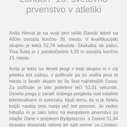
prvenstvo v atletiki
Anita Horvat je na svoji prvi veliki članski tekmi na
400m osvojila končno 38. mesto. V kvalifikacijski
skupini je tekla 52,78 sekunde. Skakalka ob palici,
Tina Šutej je z preskočenimi 4,35 m osvojila končno
15. mesto.
Anita je tekla na deveti progi v tretji skupini in v cilj
pritekla kot zadnja, v polfinale pa so vodila prva tri
mesta iz šestih skupin ter še šest najhitrejših časov.
Za polfinale je bilo potrebno teči 52,01 sekunde.
Deveta proga ji zaradi slabega pregleda nad ostalimi
tekmovalkami ni ustrezala, kljub temu, da si je želela
boljši nastop smo nanjo več kot ponosni. Je vedno
hitrejša in je tako letos na evropskem prvenstvu za
mlajše člane v poljskem Bydgoszczu s časom 51,94
dosegla slovenski rekord ter tudi normo za London.