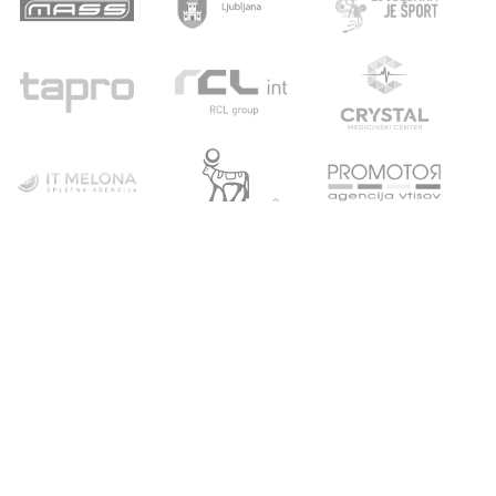
POVEZAVE
ATLETSKA
DRUŠTVO
ŠOLA
Domov
Strokovni partnerji
Novice
Podari del dohodnine
Vpis
Statistika
O nas
Otroški pokal
AZS
Junaki preteklosti
Trenerji