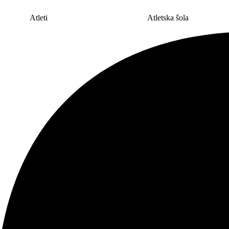
Atleti
Atletska šola