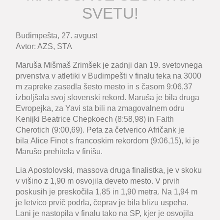
SVETU!
Budimpešta, 27. avgust
Avtor: AZS, STA
Maruša Mišmaš Zrimšek je zadnji dan 19. svetovnega
prvenstva v atletiki v Budimpešti v finalu teka na 3000
m zapreke zasedla šesto mesto in s časom 9:06,37
izboljšala svoj slovenski rekord. Maruša je bila druga
Evropejka, za Yavi sta bili na zmagovalnem odru
Kenijki Beatrice Chepkoech (8:58,98) in Faith
Cherotich (9:00,69). Peta za četverico Afričank je
bila Alice Finot s francoskim rekordom (9:06,15), ki je
Marušo prehitela v finišu.
Lia Apostolovski, massova druga finalistka, je v skoku
v višino z 1,90 m osvojila deveto mesto. V prvih
poskusih je preskočila 1,85 in 1,90 metra. Na 1,94 m
je letvico prvič podrla, čeprav je bila blizu uspeha.
Lani je nastopila v finalu tako na SP, kjer je osvojila