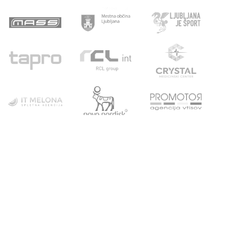
POVEZAVE
ATLETSKA
DRUŠTVO
ŠOLA
Domov
Strokovni partnerji
Novice
Podari del dohodnine
Vpis