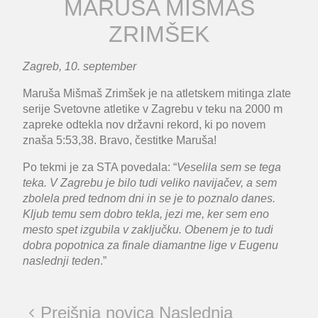
MARUŠA MIŠMAŠ
ZRIMŠEK
Zagreb, 10. september
Maruša Mišmaš Zrimšek je na atletskem mitinga zlate
serije Svetovne atletike v Zagrebu v teku na 2000 m
zapreke odtekla nov državni rekord, ki po novem
znaša 5:53,38. Bravo, čestitke Maruša!
Po tekmi je za STA povedala: “
Veselila sem se tega
teka. V Zagrebu je bilo tudi veliko navijačev, a sem
zbolela pred tednom dni in se je to poznalo danes.
Kljub temu sem dobro tekla, jezi me, ker sem eno
mesto spet izgubila v zaključku. Obenem je to tudi
dobra popotnica za finale diamantne lige v Eugenu
naslednji teden
.”
Prejšnja novica
Naslednja