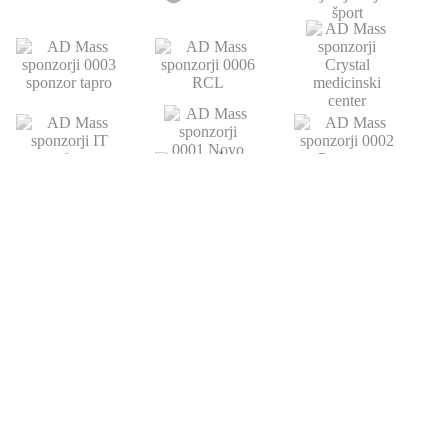
POVEZAVE
ATLETSKA
DRUŠTVO
ŠOLA
Domov
Strokovni partnerji
Novice
Podari del dohodnine
Vpis
Statistika
O nas
Otroški pokal
AZS
Junaki preteklosti
Trenerji
Zgodovina
Člani
U23