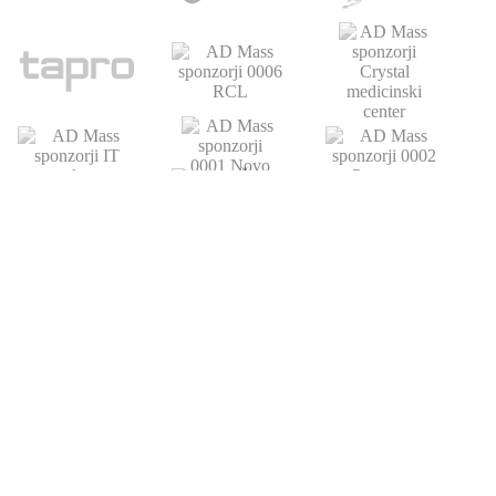
POVEZAVE
ATLETSKA
DRUŠTVO
ŠOLA
Domov
Strokovni partnerji
Novice
Podari del dohodnine
Vpis
Statistika
O nas
Otroški pokal
AZS
Junaki preteklosti
Trenerji
Zgodovina
Člani
U23