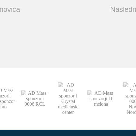
 novica
Nasledn