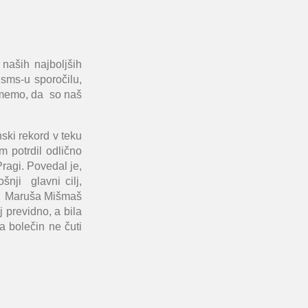
naših najboljših
 sms-u sporočilu,
memo, da so naš
ski rekord
v teku
potrdil odlično
ragi. Povedal je,
šnji glavni cilj,
,
Maruša Mišmaš
 previdno, a bila
a bolečin ne čuti