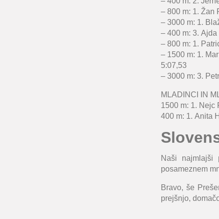
– 400 m: 2.
Jerne
– 800 m: 1.
Žan 
– 3000 m: 1.
Bla
– 400 m: 3.
Ajda
– 800 m: 1.
Patri
– 1500 m: 1.
Mar
5:07,53
– 3000 m: 3.
Pet
MLADINCI IN 
1500 m: 1.
Nejc 
400 m: 1.
Anita 
Slovens
Naši najmlajši
posameznem mn
Bravo, še Preše
prejšnjo, domačo