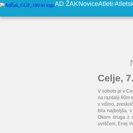
AD ŽAK
Novice
Atleti
Atlets
Celje, 7
V soboto je v Ce
na razdalji 60m t
v višino, presko
bila najboljša, 
Okorn
druga z o
uvrščeni,
Enej V