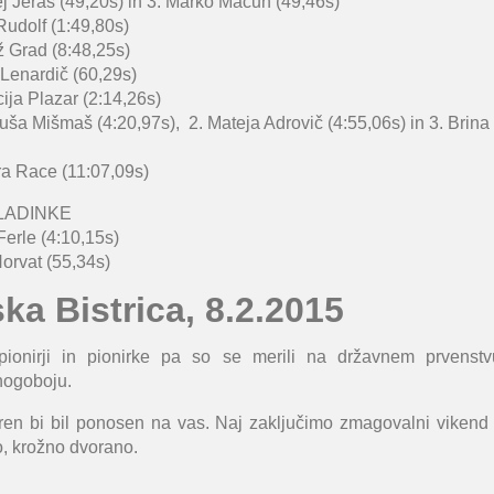
j Jeras
(49,20s) in 3.
Marko Macuh
(49,46s)
Rudolf
(1:49,80s)
ž Grad
(8:48,25s)
 Lenardič
(60,29s)
cija Plazar
(2:14,26s)
uša Mišmaš
(4:20,97s), 2.
Mateja Adrovič
(4:55,06s) in 3.
Brina
ra Race
(11:07,09s)
MLADINKE
Ferle
(4:10,15s)
Horvat
(55,34s)
ka Bistrica, 8.2.2015
 pionirji in pionirke pa so se merili na državnem prvenst
ogoboju.
ren bi bil ponosen na vas. Naj zaključimo zmagovalni vikend
, krožno dvorano.