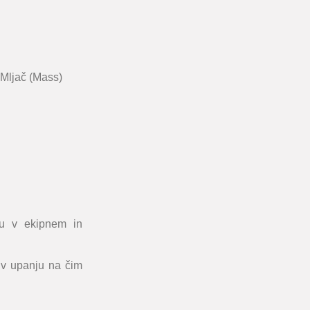
 Mljač
(Mass)
vu v ekipnem in
 v upanju na čim