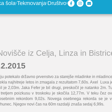
ka šola
Tekmovanja
Društvo
Novišče iz Celja, Linza in Bistric
.2.2015
lju potekalo državno prvenstvo za starejše mladinke in mladinc
ekla najhitreje letos in zmagala z rezultatom 7,60s.
Axel Luxa
j
čil je 2,03m.
Jaka Fefer
je bil drugi, preskočil je natanko 2m. T
v tretjem poizkusu v troskoku je skočila 12,77m. V teku čez ov
sebnim rekordom 9,02s. Novega osebnega rekorda se je ves
rhunec
. Njegov novi čas na 60m razdalji znaša sedaj 6,99s.