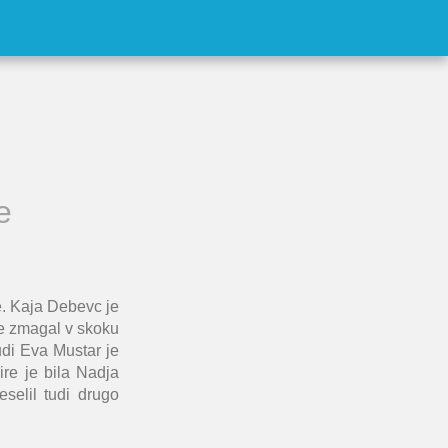
e
e.
Kaja Debevc
je
e zmagal v skoku
udi
Eva Mustar
je
ire je bila
Nadja
elil tudi drugo