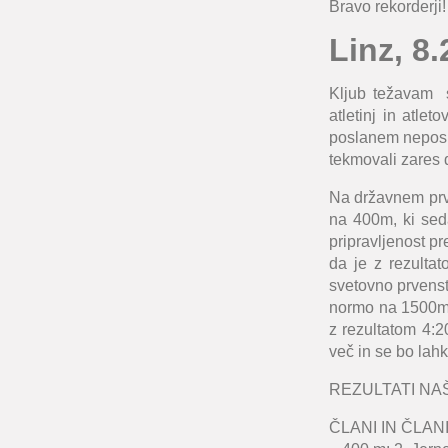
Bravo rekorderji!
Linz, 8
Kljub težavam s
atletinj in atle
poslanem neposr
tekmovali zares 
Na državnem pr
na
400m
, ki se
pripravljenost p
da je z rezultat
svetovno prvens
normo na 1500m š
z rezultatom 4:2
več in se bo lahk
REZULTATI NA
ČLANI IN ČLAN