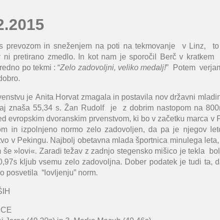
.2.2015
 prevozom in sneženjem na poti na tekmovanje v Linz, to 
tov ni pretirano zmedlo. In kot nam je sporočil Berč v kratkem
edno po tekmi : “
Zelo zadovoljni, veliko medalj!
” Potem verja
dobro.
venstvu je
Anita Horvat
zmagala in postavila
nov državni mladin
daj znaša
55,34 s
.
Žan Rudolf
je z dobrim nastopom na 800m 
red evropskim dvoranskim prvenstvom, ki bo v začetku marca v P
om in izpolnjeno normo zelo zadovoljen, da pa je njegov leto
tvo v Pekingu. Najbolj obetavna mlada športnica minulega leta
e »lovi«. Zaradi težav z zadnjo stegensko mišico je tekla bolj
0,97s kljub vsemu zelo zadovoljna. Dober podatek je tudi ta, d
o posvetila “lovljenju” norm.
ŠIH
ICE