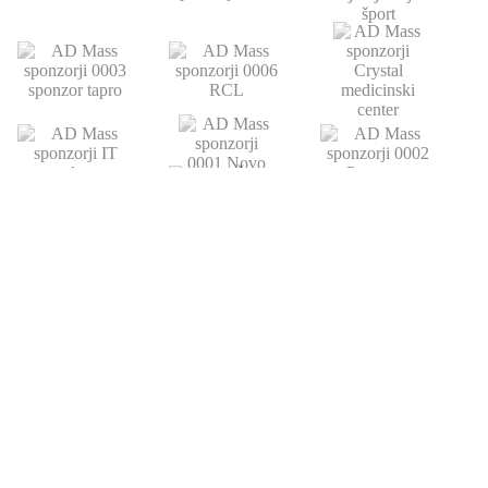
POVEZAVE
ATLETSKA
DRUŠTVO
ŠOLA
Domov
Strokovni partnerji
Novice
Podari del dohodnine
Vpis
Statistika
O nas
Otroški pokal
AZS
Junaki preteklosti
Trenerji
Zgodovina
Člani
U23