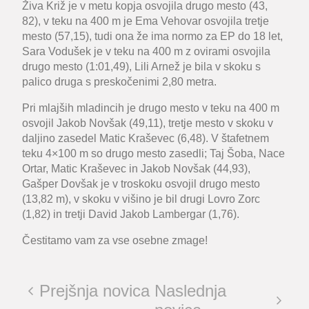
Živa Križ
je v metu kopja osvojila drugo mesto (43,
82), v teku na 400 m je
Ema Vehovar
osvojila tretje
mesto (57,15), tudi ona že ima normo za EP do 18 let,
Sara Vodušek
je v teku na 400 m z ovirami osvojila
drugo mesto (1:01,49),
Lili Arnež
je bila v skoku s
palico druga s preskočenimi 2,80 metra.
Pri mlajših mladincih je drugo mesto v teku na 400 m
osvojil
Jakob Novšak
(49,11), tretje mesto v skoku v
daljino zasedel
Matic Kraševec
(6,48). V štafetnem
teku 4×100 m so drugo mesto zasedli;
Taj Šoba, Nace
Ortar, Matic Kraševec
in
Jakob Novšak
(44,93),
Gašper Dovšak
je v troskoku osvojil drugo mesto
(13,82 m), v skoku v višino je bil drugi
Lovro Zorc
(1,82) in tretji
David Jakob Lambergar
(1,76).
Čestitamo vam za vse osebne zmage!
Prejšnja novica
Naslednja