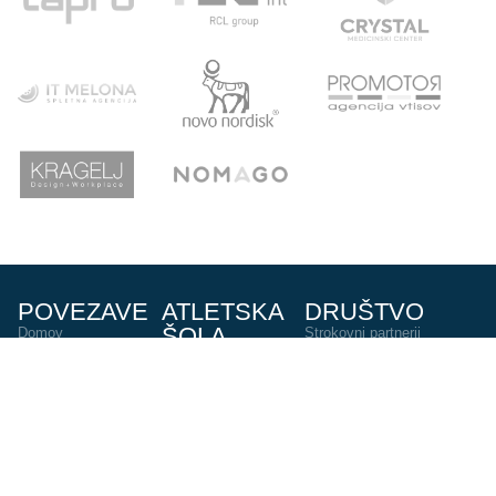
POVEZAVE
ATLETSKA
DRUŠTVO
ŠOLA
Domov
Strokovni partnerji
Novice
Podari del dohodnine
Vpis
Statistika
O nas
Otroški pokal
AZS
Junaki preteklosti
Trenerji
Zgodovina
Člani
U23
U18-U20
URADNE URE
KONTAKT