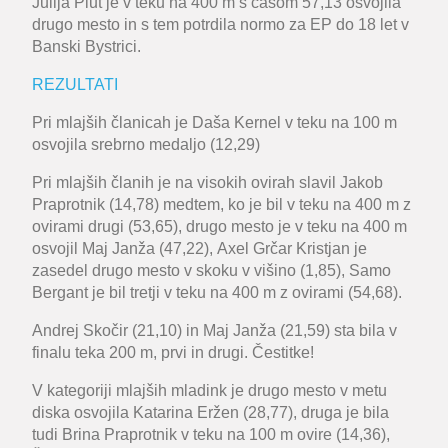
Julija Plut
je v teku na 400 m s časom 57,13 osvojila
drugo mesto in s tem potrdila normo za EP do 18 let v
Banski Bystrici.
REZULTATI
Pri mlajših članicah je
Daša Kernel
v teku na 100 m
osvojila srebrno medaljo (12,29)
Pri mlajših članih je na visokih ovirah slavil
Jakob
Praprotnik
(14,78) medtem, ko je bil v teku na 400 m z
ovirami drugi (53,65), drugo mesto je v teku na 400 m
osvojil
Maj Janža
(47,22),
Axel Grčar Kristjan
je
zasedel drugo mesto v skoku v višino (1,85),
Samo
Bergant
je bil tretji v teku na 400 m z ovirami (54,68).
Andrej Skočir
(21,10) in
Maj Janža
(21,59) sta bila v
finalu teka 200 m, prvi in drugi. Čestitke!
V kategoriji mlajših mladink je drugo mesto v metu
diska osvojila
Katarina Eržen
(28,77), druga je bila
tudi
Brina Praprotnik
v teku na 100 m ovire (14,36),