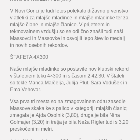
V Novi Gorici je tudi letos potekalo državno prvenstvo
v atletiki za mlajše mladince in mlajše mladinke ter za
mlajše člane in mlajše članice. V prijetnem in
tekmovalnem vzdušju so se odlično znašli tudi naši
Massovci in Massovke in osvojili lepo število medalj
in novih osebnih rekordov.
ŠTAFETA 4X300
Naše mlajše mladinke so postavile nov klubski rekord
v štafetnem teku 4×300 m s časom 2:42,30. V štafeti
so tekle
Manca Marčelja, Julija Plut, Sara Vodušek
in
Ema Vehovar
.
Vsa prva tri mesta so na zmagovalnem odru zasedle
Massove skakalke s palico v kategoriji mlajših članic;
zmagala je
Ajda Osolnik
(3,80), druga je bila
Nina
Golmajer
(3,20) in tretja je bila
Neža Rigler
tudi s 3,20
preskočenimi metri.