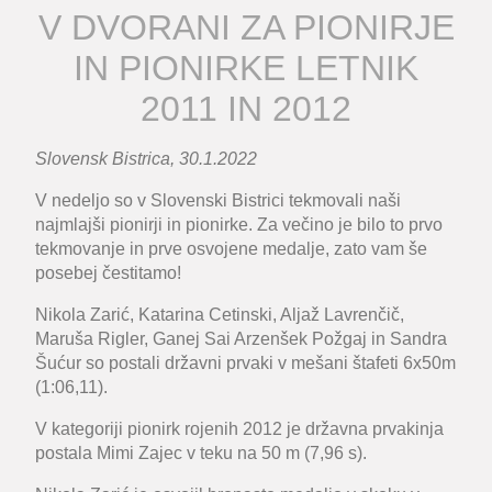
V DVORANI ZA PIONIRJE
IN PIONIRKE LETNIK
2011 IN 2012
Slovensk Bistrica, 30.1.2022
V nedeljo so v Slovenski Bistrici tekmovali naši
najmlajši pionirji in pionirke. Za večino je bilo to prvo
tekmovanje in prve osvojene medalje, zato vam še
posebej čestitamo!
Nikola Zarić, Katarina Cetinski, Aljaž Lavrenčič,
Maruša Rigler, Ganej Sai Arzenšek Požgaj in Sandra
Šućur so postali državni prvaki v mešani štafeti 6x50m
(1:06,11).
V kategoriji pionirk rojenih 2012 je državna prvakinja
postala Mimi Zajec v teku na 50 m (7,96 s).