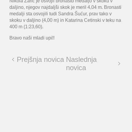
Nikola Zarić je osvojil bronasto medaljo v skoku v
daljino, njegov najdaljši skok je meril 4,04 m. Bronasti
medalji sta osvojili tudi Sandra Šućur, prav tako v
skoku v daljino (4,00 m) in Katarina Cetinski v teku na
400 m (1:23,60).
Bravo naši mladi upi!!
Prejšnja novica
Naslednja
novica