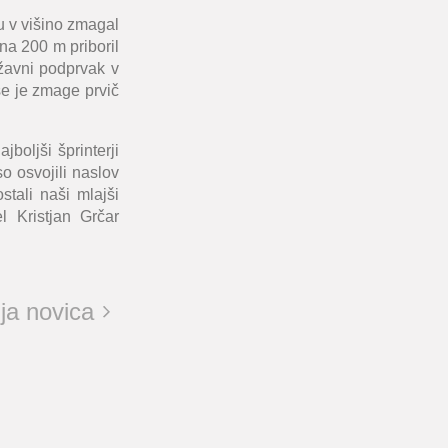
 v višino zmagal
na 200 m priboril
ržavni podprvak v
 se je zmage prvič
boljši šprinterji
o osvojili naslov
tali naši mlajši
 Kristjan Grčar
ja novica