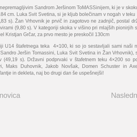
nepremagljivim Sandrom Jeršinom ToMASSinijem, ki je v skoku
84 cm. Luka Svit Svetina, si je kljub bolečinam v nogah v teku 
83 s). Žan Vrhovnik je prvič in zagotovo ne zadnjič, postal d
irami (9,80 s). V kategoriji skoka v višino pri mlajših pionirjih
xel Kristjan Grčar, za prvo mesto je preskočil 130cm
ji U14 štafetnega teka 4×100, ki so jo sestavljali sami naši naj
Sandro Jeršin Tomassini, Luka Svit Svetina in Žan Vrhovnik), s
v (49,19 s). Državni podprvaki v štafetnem teku 4×200 so pos
tavi, Maks Duhovnik, Jakob Novšak, Domen Schuster in Axel
fantje in dekleta, naj bo drugi dan še uspešnejši!
 novica
Nasledn