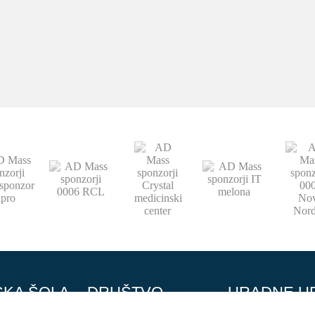
SKA ŠOLA
DRUŠTVO
URADNE U
Strokovni partnerji
OKTOBER - JUNIJ