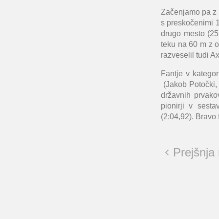
Začenjamo pa z 
s preskočenimi 1
drugo mesto (25,
teku na 60 m z ov
razveselil tudi A
Fantje v kategori
(Jakob Potočki, 
državnih prvako
pionirji v ses
(2:04,92). Bravo 
Prejšnja