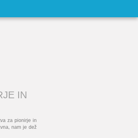
JE IN
a za pionirje in
avna, nam je dež