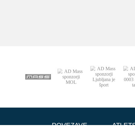
POVEZAVE
ATLET
Domov
Vpis