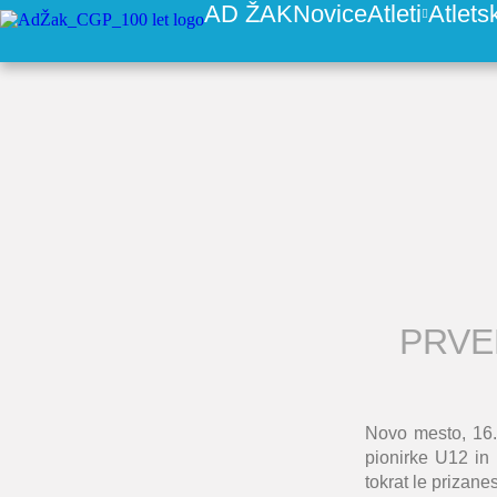
AD ŽAK
Novice
Atleti
Atlets
PRVE
Novo mesto, 16.
pionirke U12 in
tokrat le prizanes