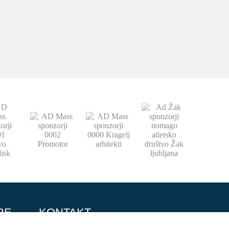
RE
KONTAKT
064 151 584