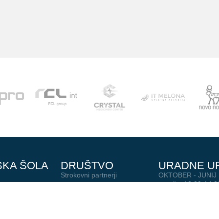
SKA ŠOLA
DRUŠTVO
URADNE U
Strokovni partnerji
OKTOBER - JUNIJ
pon-čet 12:00-14:0
al
Podari del dohodnine
AVGUST - SEPTE
O nas
vsak dan 15:00-15
Junaki preteklosti
BREZ URADNIH U
Zgodovina
Šolske počitnice