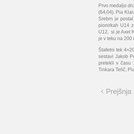
Prvo medaljo dru
(64,04), Pia Kla
Srebrn je postal
pionirkah U14 z
U12, si je Axel K
je v teku na 200 
Štafetni tek 4×20
sestavi Jakob P
pretekli v času
Tinkara Telič, Pi
Prejšnja