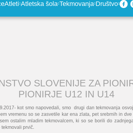
ce
Atleti
Atletska šola
Tekmovanja
Društvo
NSTVO SLOVENIJE ZA PIONIR
PIONIRJE U12 IN U14
9.2017- kot smo napovedali, smo drugi dan tekmovanja osvoji
nem vremenu so se zasvetile kar ena zlata, pet srebrnih in dve 
vsem ostalim mladim tekmovalcem, ki so se borili do zadnjega 
o tekmovali prvič.