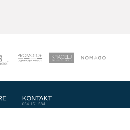
RE
KONTAKT
064 151 584
0
info@adzak.si
MBER
pisarna@adzak.si
:45
AD ŽAK Ljubljana
R
Milčinskega ulica 2