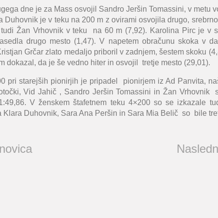
gega dne je za Mass osvojil Sandro Jeršin Tomassini, v metu vor
ra Duhovnik je v teku na 200 m z ovirami osvojila drugo, srebrno
 tudi Žan Vrhovnik v teku na 60 m (7,92). Karolina Pirc je v s
asedla drugo mesto (1,47). V napetem obračunu skoka v dalji
ristjan Grčar zlato medaljo priboril v zadnjem, šestem skoku (4,
m dokazal, da je še vedno hiter in osvojil tretje mesto (29,01).
0 pri starejših pionirjih je pripadel pionirjem iz Ad Panvita, naš
otočki, Vid Jahič , Sandro Jeršin Tomassini in Žan Vrhovnik s
 1:49,86. V ženskem štafetnem teku 4×200 so se izkazale tud
a Klara Duhovnik, Sara Ana Peršin in Sara Mia Belič so bile tret
 novica
Nasledn