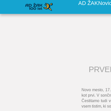
AD ŽAK
Novi
PRVE
Novo mesto, 17.
kot prvi. V sonč
Čestitamo tudi 
vsem tistim, ki s