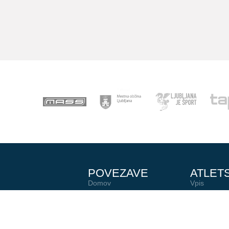
POVEZAVE
ATLET
Domov
Vpis
Novice
Otroški pok
Statistika
Trenerji
AZS
Člani
U23