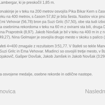
Lambergar
, ki je preskočil 1,85 m.
rvakinje je v teku na 200 metrov osvojila
Pika Bikar Kern
s časo
 teku na 400 metrov, s časom 57,82 je bila šesta. Naslov vice prv
Emi Vehovar
(56,78) bron pa Suzi Grilc (57,50), obe sta tudi izb
a osebnima rekordoma v teku na 60 m z ovirami sta bili, druga
ina Praprotnik
(8,97).
Jakob Novšak
je bil v teku na 400 m in z
49,27).
Nina Golmajer
je osvojila drugo mesto v skoku s palico (
afeti 4×400 zmagale z rezultatom 3:51,77. V štafeti so tekle Ma
Suzi Grilc in Ema Vehovar
. Mladinci so osvojili tretje mesto, v šta
ojakovič, Gašper Dovšak, Jakob Jamšek in Jakob Novšak (
3:29
a osvojene medalje, osebne rekorde in odlične nastope.
 novica
Nasledn