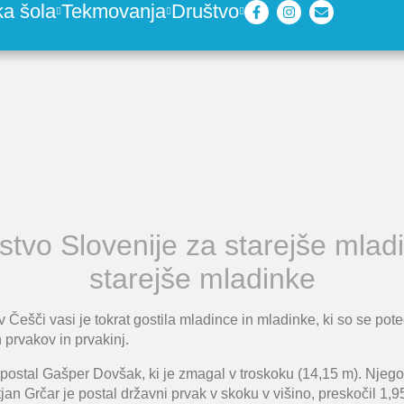
ka šola
Tekmovanja
Društvo
stvo Slovenije za starejše mladi
starejše mladinke
Češči vasi je tokrat gostila mladince in mladinke, ki so se pote
 prvakov in prvakinj.
 postal Gašper Dovšak, ki
je zmagal v troskoku (14,15 m). Njego
tjan
Grčar
je postal državni prvak v skoku v višino, preskočil 1,95