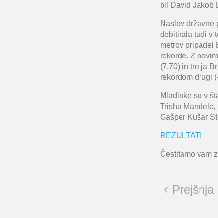
bil
David Jakob 
Naslov državne p
debitirala tudi v
metrov pripadel
rekorde. Z novim
(7,70) in tretja
Br
rekordom drugi (
Mladinke so v št
Trisha Mandelc, 
Gašper Kušar St
REZULTATI
Čestitamo vam z
Prejšnja