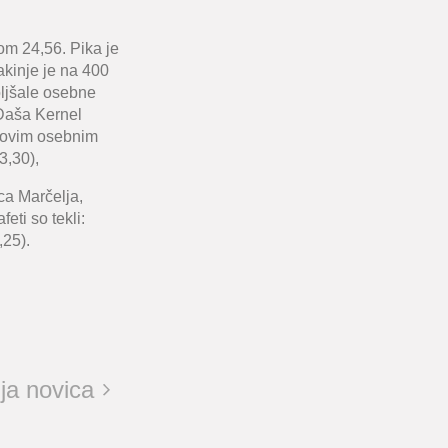
m 24,56. Pika je
akinje je na 400
oljšale osebne
Daša Kernel
 novim osebnim
3,30),
nca
Marčelja,
feti so tekli:
,25).
ja novica