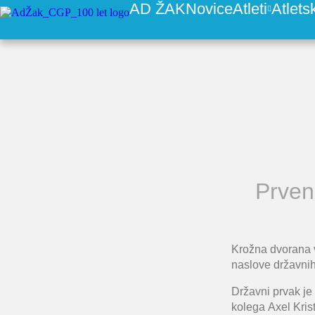
AD ŽAK
Novice
Atleti
Atlets
Prven
Krožna dvorana v 
naslove državnih
Državni prvak je
kolega
Axel Kris