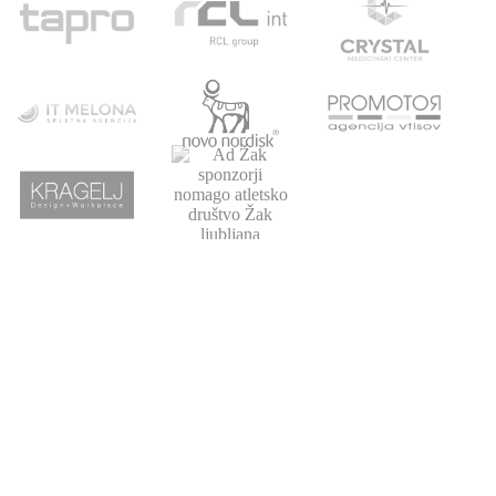
POVEZAVE
ATLETSKA
DRUŠTVO
ŠOLA
Domov
Strokovni partnerji
Novice
Podari del dohodnine
Vpis
Statistika
O nas
Otroški pokal
AZS
Junaki preteklosti
Trenerji
Zgodovina
Člani
U23
U18-U20