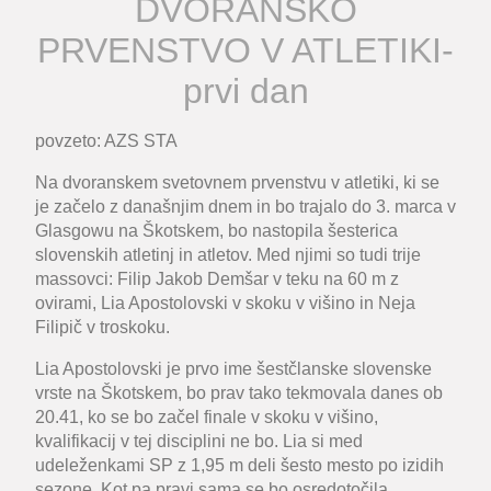
DVORANSKO
PRVENSTVO V ATLETIKI-
prvi dan
povzeto: AZS STA
Na dvoranskem svetovnem prvenstvu v atletiki, ki se
je začelo z današnjim dnem in bo trajalo do 3. marca v
Glasgowu na Škotskem, bo nastopila šesterica
slovenskih atletinj in atletov. Med njimi so tudi trije
massovci: Filip Jakob Demšar v teku na 60 m z
ovirami, Lia Apostolovski v skoku v višino in Neja
Filipič v troskoku.
Lia Apostolovski je prvo ime šestčlanske slovenske
vrste na Škotskem, bo prav tako tekmovala danes ob
20.41, ko se bo začel finale v skoku v višino,
kvalifikacij v tej disciplini ne bo. Lia si med
udeleženkami SP z 1,95 m deli šesto mesto po izidih
sezone. Kot pa pravi sama se bo osredotočila