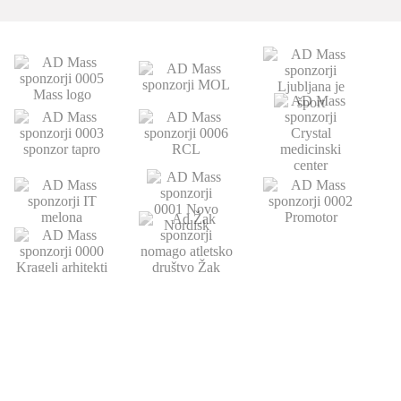
POVEZAVE
ATLETSKA
DRUŠTVO
ŠOLA
Domov
Strokovni partnerji
Novice
Podari del dohodnine
Vpis