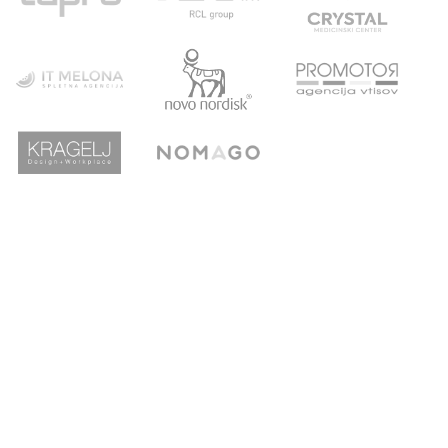
POVEZAVE
ATLETSKA
DRUŠTVO
ŠOLA
Domov
Strokovni partnerji
Novice
Podari del dohodnine
Vpis
Statistika
O nas
Otroški pokal
AZS
Junaki preteklosti
Trenerji
Zgodovina
Člani
U23
U18-U20
URADNE URE
KONTAKT