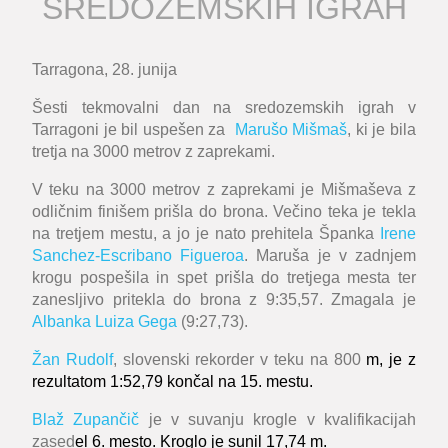
SREDOZEMSKIH IGRAH
Tarragona, 28. junija
Šesti tekmovalni dan na sredozemskih igrah v
Tarragoni je bil uspešen za
Marušo Mišmaš
, ki je bila
tretja na 3000 metrov z zaprekami.
V teku na 3000 metrov z zaprekami je Mišmaševa z
odličnim finišem prišla do brona. Večino teka je tekla
na tretjem mestu, a jo je nato prehitela Španka
Irene
Sanchez-Escribano Figueroa
. Maruša je v zadnjem
krogu pospešila in spet prišla do tretjega mesta ter
zanesljivo pritekla do brona z 9:35,57. Zmagala je
Albanka Luiza Gega
(9:27,73).
Žan Rudolf
, slovenski rekorder v teku na 800
m, je z
rezultatom 1:52,79 končal na 15. mestu.
Blaž Zupančič
je v suvanju krogle v kvalifikacijah
zased
el 6. mesto. Kroglo je sunil 17,74 m.