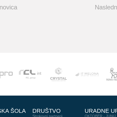
 novica
Nasledn
SKA ŠOLA
DRUŠTVO
URADNE U
Strokovni partnerji
OKTOBER - JUNIJ