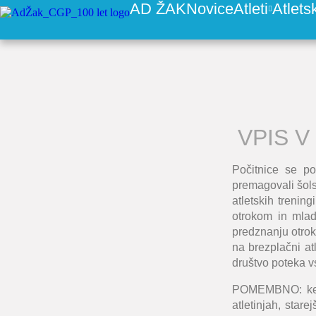
AD ŽAK
Novice
Atleti
Atlets
VPIS 
Počitnice se po
premagovali šol
atletskih treni
otrokom in mlad
predznanju otrok
na brezplačni atl
društvo poteka vs
POMEMBNO: ker M
atletinjah, sta