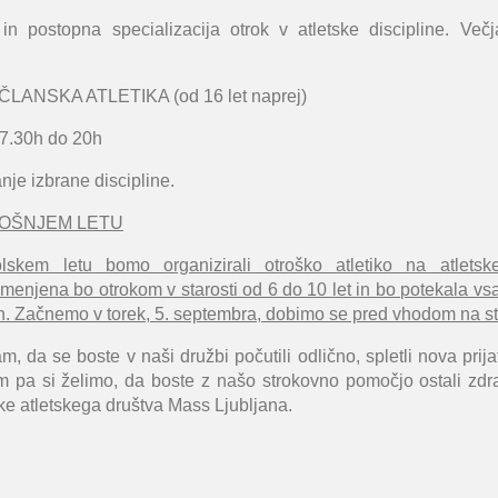
 in postopna specializacija otrok v atletske discipline. Več
LANSKA ATLETIKA (od 16 let naprej)
.30h do 20h
nje izbrane discipline.
TOŠNJEM LETU
lskem letu bomo organizirali otroško atletiko na atlets
njena bo otrokom v starosti od 6 do 10 let in bo potekala vsak
. Začnemo v torek, 5. septembra, dobimo se pred vhodom na sta
m, da se boste v naši družbi počutili odlično, spletli nova prija
m pa si želimo, da boste z našo strokovno pomočjo ostali zdr
rke atletskega društva Mass Ljubljana.