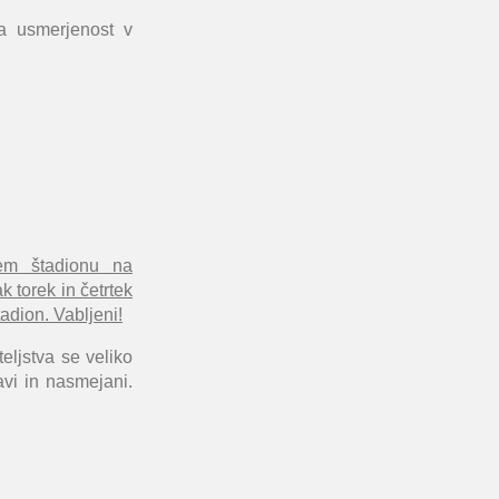
ja usmerjenost v
kem štadionu na
 torek in četrtek
dion. Vabljeni!
teljstva se veliko
avi in nasmejani.