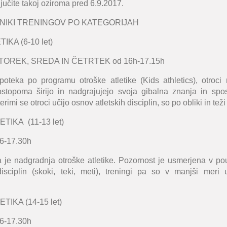
ljučite takoj oziroma pred 6.9.2017.
RNIKI TRENINGOV PO KATEGORIJAH
KA (6-10 let)
OREK, SREDA IN ČETRTEK od 16h-17.15h
oteka po programu otroške atletike (Kids athletics), otroci 
ostopoma širijo in nadgrajujejo svoja gibalna znanja in spos
rimi se otroci učijo osnov atletskih disciplin, so po obliki in teži
TIKA (11-13 let)
6-17.30h
ka je nadgradnja otroške atletike. Pozornost je usmerjena v p
disciplin (skoki, teki, meti), treningi pa so v manjši meri 
TIKA (14-15 let)
6-17.30h