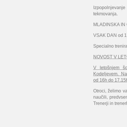
Izpopolnjevanje
tekmovanja.
MLADINSKA IN Č
VSAK DAN od 17
Specialno trenira
NOVOST V LE
V letošnjem šo
Kodeljevem. Name
od 16h do 17.15h
Otroci, želimo va
naučili, predvse
Trenerji in trene