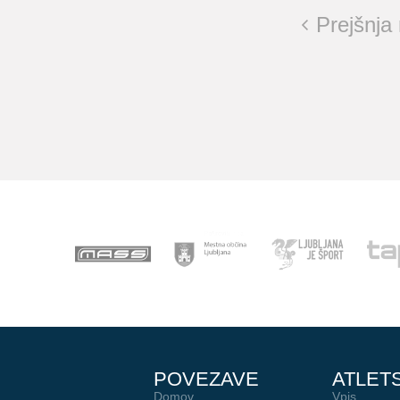
Prejšnja
POVEZAVE
ATLET
Domov
Vpis