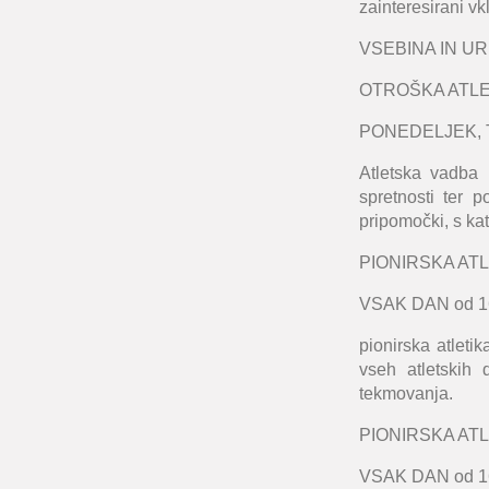
zainteresirani vk
VSEBINA IN U
OTROŠKA ATLETI
PONEDELJEK, T
Atletska vadba p
spretnosti ter p
pripomočki, s kate
PIONIRSKA ATLE
VSAK DAN od 1
pionirska atleti
vseh atletskih 
tekmovanja.
PIONIRSKA ATLE
VSAK DAN od 1