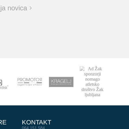
ja novica
RE
KONTAKT
064 151 584