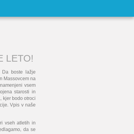
 LETO!
. Da boste lažje
 in Massovcem na
o namenjeni vsem
jena starosti in
 kjer bodo otroci
acije. Vpis v naše
 vseh atletih in
redlagamo, da se