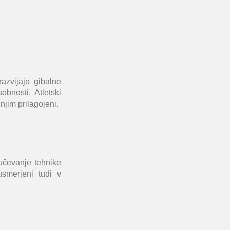
razvijajo gibalne
obnosti. Atletski
 njim prilagojeni.
oučevanje tehnike
usmerjeni tudi v