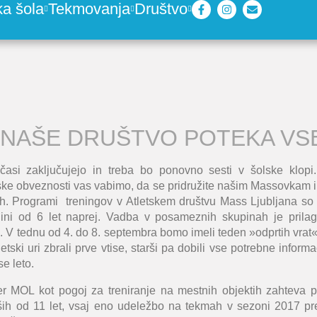
ka šola
Tekmovanja
Društvo
V NAŠE DRUŠTVO POTEKA VSE
časi zaključujejo in treba bo ponovno sesti v šolske klopi
ske obveznosti vas vabimo, da se pridružite našim Massovkam
ngih. Programi treningov v Atletskem društvu Mass Ljubljana s
ini od 6 let naprej. Vadba v posameznih skupinah je prilago
. V tednu od 4. do 8. septembra bomo imeli teden »odprtih vrat«,
etski uri zbrali prve vtise, starši pa dobili vse potrebne inform
e leto.
OL kot pogoj za treniranje na mestnih objektih zahteva pri
rejših od 11 let, vsaj eno udeležbo na tekmah v sezoni 2017 p