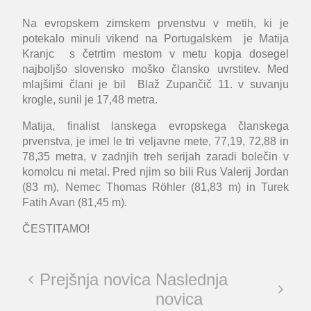
Na evropskem zimskem prvenstvu v metih, ki je
potekalo minuli vikend na Portugalskem je
Matija
Kranjc
s četrtim mestom v metu kopja dosegel
najboljšo slovensko moško člansko uvrstitev. Med
mlajšimi člani je bil
Blaž Zupančič
11. v suvanju
krogle, sunil je 17,48 metra.
Matija, finalist lanskega evropskega članskega
prvenstva, je imel le tri veljavne mete, 77,19, 72,88 in
78,35 metra, v zadnjih treh serijah zaradi bolečin v
komolcu ni metal. Pred njim so bili Rus Valerij Jordan
(83 m), Nemec Thomas Röhler (81,83 m) in Turek
Fatih Avan (81,45 m).
ČESTITAMO!
Prejšnja novica
Naslednja
novica