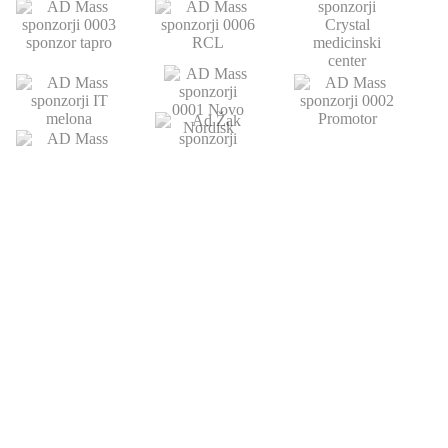
POVEZAVE
ATLETSKA
DRUŠTVO
ŠOLA
Domov
Strokovni partnerji
Novice
Podari del dohodnine
Vpis
Statistika
O nas
Otroški pokal
AZS
Junaki preteklosti
Trenerji
Zgodovina
Člani
U23
U18-U20
URADNE URE
KONTAKT
OKTOBER - JUNIJ
064 151 584