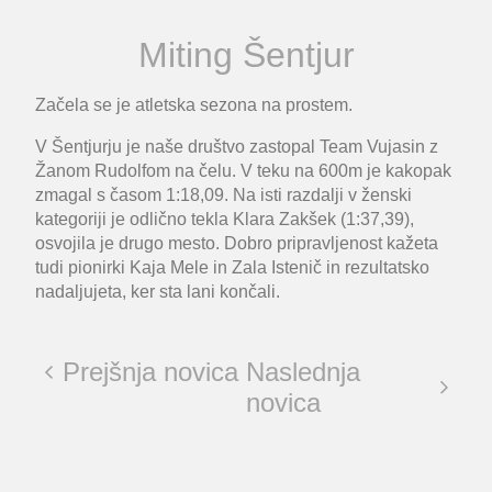
Miting Šentjur
Začela se je atletska sezona na prostem.
V Šentjurju je naše društvo zastopal Team Vujasin z
Žanom Rudolfom
na čelu. V teku na 600m je kakopak
zmagal s časom 1:18,09. Na isti razdalji v ženski
kategoriji je odlično tekla
Klara Zakšek
(1:37,39),
osvojila je drugo mesto. Dobro pripravljenost kažeta
tudi pionirki
Kaja Mele
in
Zala Istenič
in rezultatsko
nadaljujeta, ker sta lani končali.
Prejšnja novica
Naslednja
novica