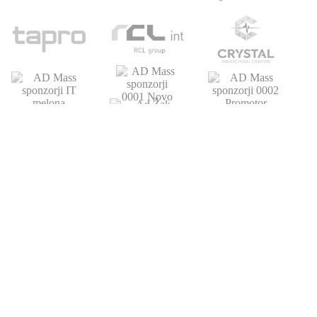
POVEZAVE
ATLETSKA
DRUŠTVO
ŠOLA
Domov
Strokovni partnerji
Novice
Podari del dohodnine
Vpis
Statistika
O nas
Otroški pokal
AZS
Junaki preteklosti
Trenerji
Zgodovina
Člani
U23
U18-U20