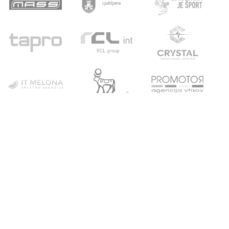
POVEZAVE
ATLETSKA
DRUŠTVO
ŠOLA
Domov
Strokovni partnerji
Novice
Podari del dohodnine
Vpis
Statistika
O nas
Otroški pokal
AZS
Junaki preteklosti
Trenerji